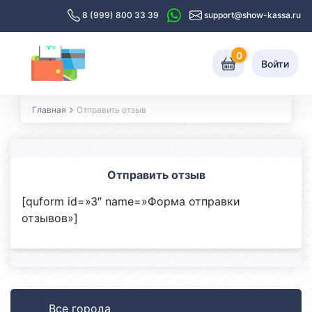
8 (999) 800 33 39
support@show-kassa.ru
0
Войти
Главная
Отправить отзыв
Отправить отзыв
[quform id=»3″ name=»Форма отправки
отзывов»]
Все города