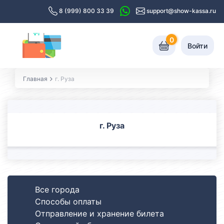
8 (999) 800 33 39
support@show-kassa.ru
0
Войти
Главная
г. Руза
г. Руза
Все города
Способы оплаты
Отправление и хранение билета